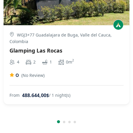
WGJ3+77 Guadalajara de Buga, Valle del Cauca,
Colombia
Glamping Las Rocas
2
4
2
1
0m
0
(No Review)
488.644,00$
From
/ 1 night(s)