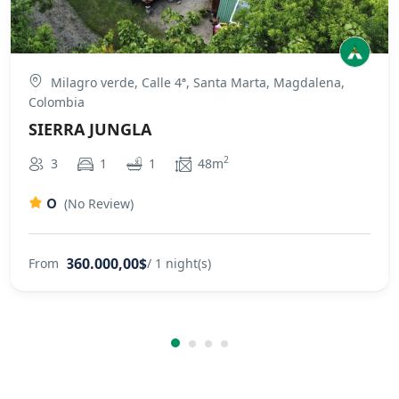
Milagro verde, Calle 4ª, Santa Marta, Magdalena,
Colombia
SIERRA JUNGLA
2
3
1
1
48m
0
(No Review)
360.000,00$
From
/ 1 night(s)