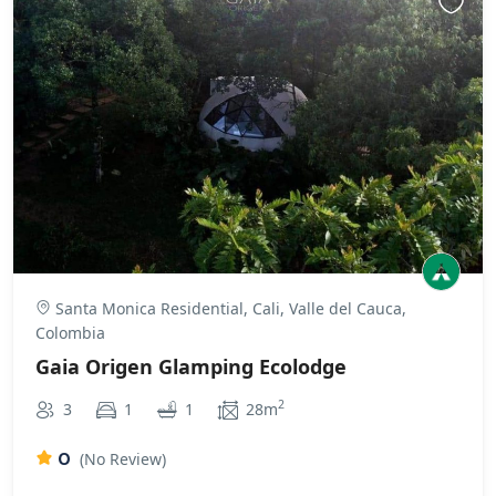
Santa Monica Residential, Cali, Valle del Cauca,
Colombia
Gaia Origen Glamping Ecolodge
2
3
1
1
28m
0
(No Review)