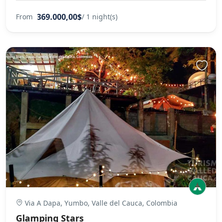
369.000,00$
From
/ 1 night(s)
Via A Dapa, Yumbo, Valle del Cauca, Colombia
Glamping Stars