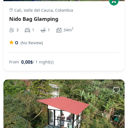
Cali, Valle del Cauca, Colombia
Nido Bag Glamping
2
3
1
1
34m
0
(No Review)
0,00$
From
/ 1 night(s)