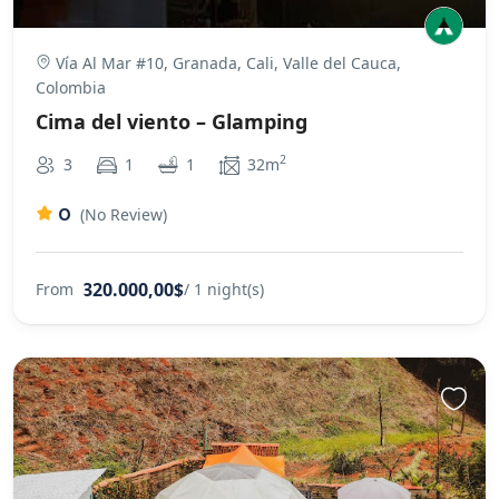
Vía Al Mar #10, Granada, Cali, Valle del Cauca,
Colombia
Cima del viento – Glamping
2
3
1
1
32m
0
(No Review)
320.000,00$
From
/ 1 night(s)