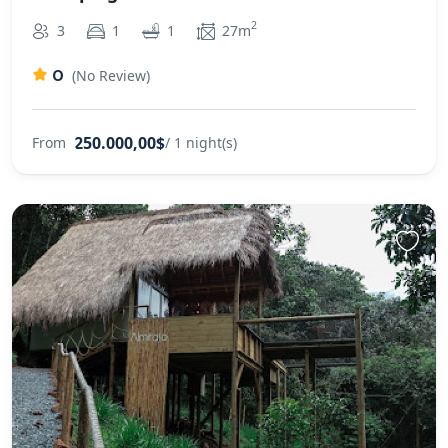
2
3
1
1
27m
0
(No Review)
250.000,00$
From
/ 1 night(s)