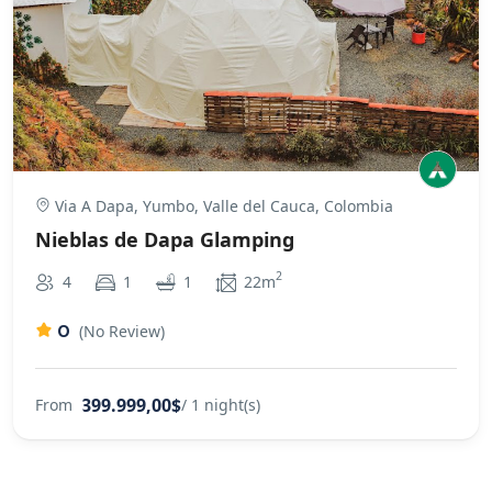
Via A Dapa, Yumbo, Valle del Cauca, Colombia
Nieblas de Dapa Glamping
2
4
1
1
22m
0
(No Review)
399.999,00$
From
/ 1 night(s)