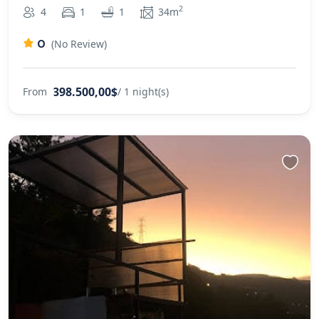
2
4
1
1
34m
0
(No Review)
398.500,00$
From
/ 1 night(s)