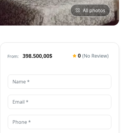
All photos
0
398.500,00$
(No Review)
From: