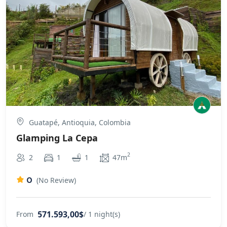
Guatapé, Antioquia, Colombia
Glamping La Cepa
2
2
1
1
47m
0
(No Review)
571.593,00$
From
/ 1 night(s)