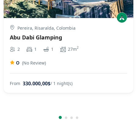
Pereira, Risaralda, Colombia
Abu Dabi Glamping
2
2
1
1
27m
0
(No Review)
330.000,00$
From
/ 1 night(s)