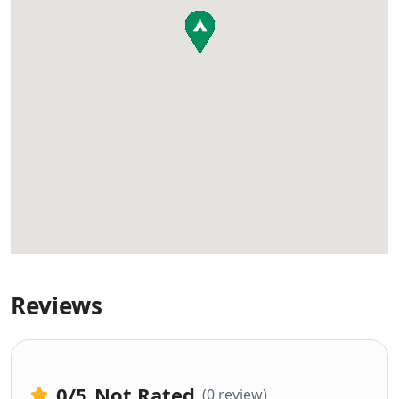
Reviews
0
/5
Not Rated
(0 review)