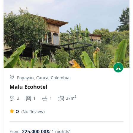
Popayán, Cauca, Colombia
Malu Ecohotel
2
2
1
1
27m
0
(No Review)
225.000,00$
From
/ 1 night(s)