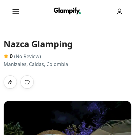
Nazca Glamping
0
(No Review)
Manizales, Caldas, Colombia