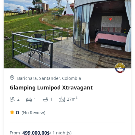
Barichara, Santander, Colombia
Glamping Lumipod Xtravagant
2
2
1
1
27m
0
(No Review)
499.000,00$
From
/ 1 night(s)