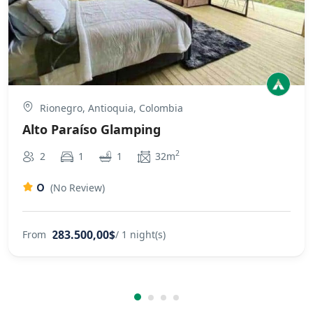
Rionegro, Antioquia, Colombia
Alto Paraíso Glamping
2
2
1
1
32m
0
(No Review)
283.500,00$
From
/ 1 night(s)