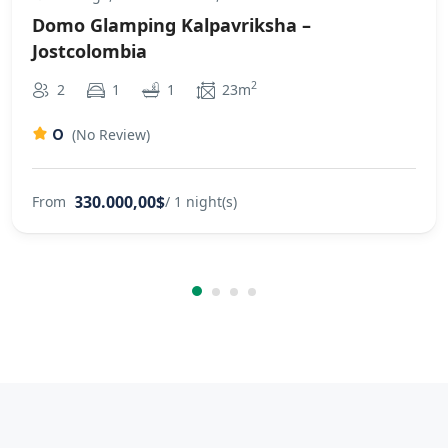
Domo Glamping Kalpavriksha –
Jostcolombia
2
2
1
1
23m
0
(No Review)
330.000,00$
From
/ 1 night(s)