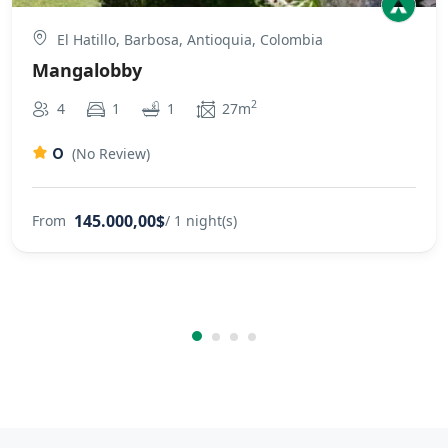
El Hatillo, Barbosa, Antioquia, Colombia
Mangalobby
2
4
1
1
27m
0
(No Review)
145.000,00$
From
/ 1 night(s)