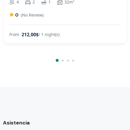
2
4
2
1
32m
0
(No Review)
212,00$
From
/ 1 night(s)
Asistencia