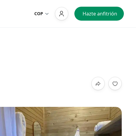
Hazte anfitrión
COP