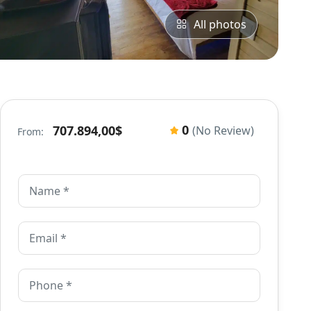
All photos
0
707.894,00$
(No Review)
From: