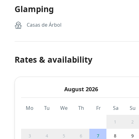
Glamping
Casas de Árbol
Rates & availability
August 2026
Mo
Tu
We
Th
Fr
Sa
Su
1
2
3
4
5
6
7
8
9