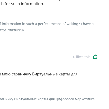
ch for such information.
f information in such a perfect means of writing? I have a
ps://tiktur.ru/
0
likes this
е мою страничку Виртуальные карты для
траничку Виртуальные карты для цифрового маркетинга