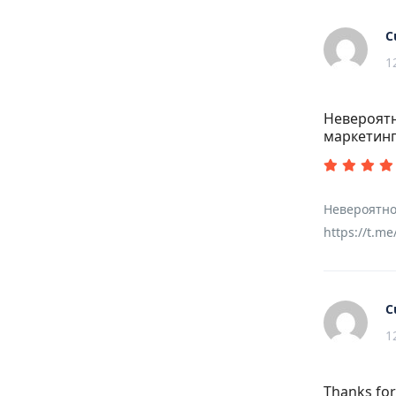
C
1
Невероятн
маркетин
Невероятно
https://t.m
C
1
Thanks for