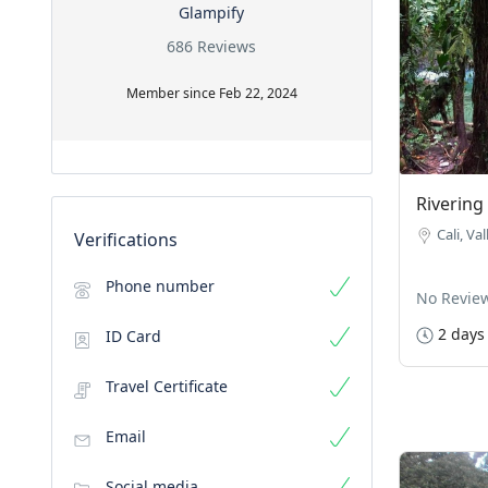
Glampify
686 Reviews
Member since Feb 22, 2024
Rivering
Cali, Va
Verifications
Phone number
No Revie
2 days
ID Card
Travel Certificate
Email
Social media