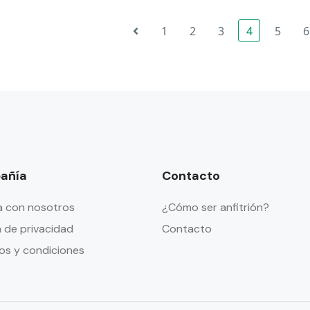
1
2
3
4
5
6
añía
Contacto
a con nosotros
¿Cómo ser anfitrión?
a de privacidad
Contacto
os y condiciones