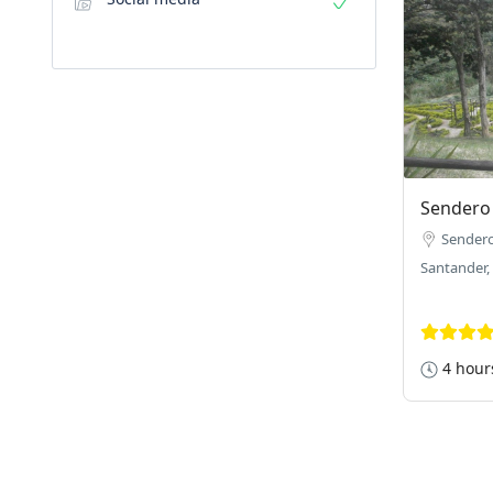
Sendero 
Sendero 
Santander,
4 hour