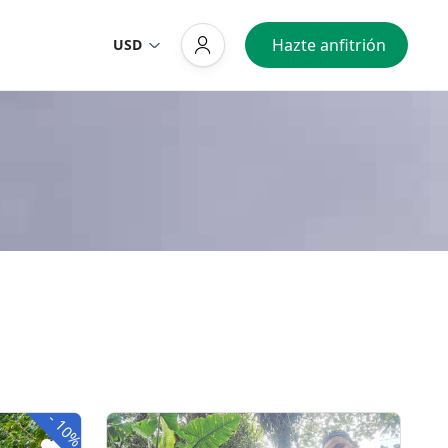
Hazte anfitrión
USD
-
10%