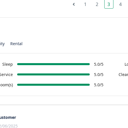
1
2
3
4
ity
Rental
Sleep
5.0/5
L
Service
5.0/5
Clea
oom(s)
5.0/5
ustomer
2/06/2025