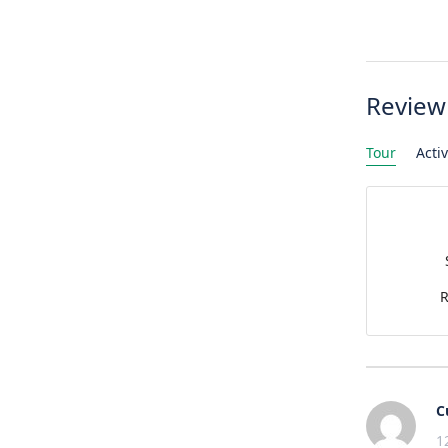
Review
Tour
Activ
R
C
1