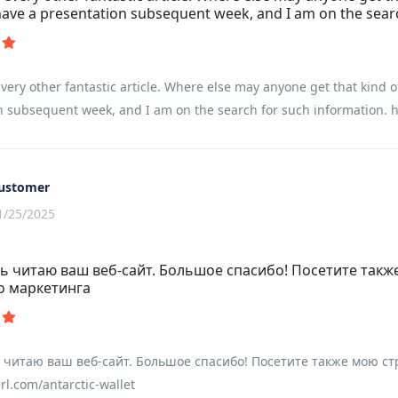
 have a presentation subsequent week, and I am on the sear
very other fantastic article. Where else may anyone get that kind o
 subsequent week, and I am on the search for such information. htt
ustomer
1/25/2025
ь читаю ваш веб-сайт. Большое спасибо! Посетите такж
о маркетинга
 читаю ваш веб-сайт. Большое спасибо! Посетите также мою с
url.com/antarctic-wallet