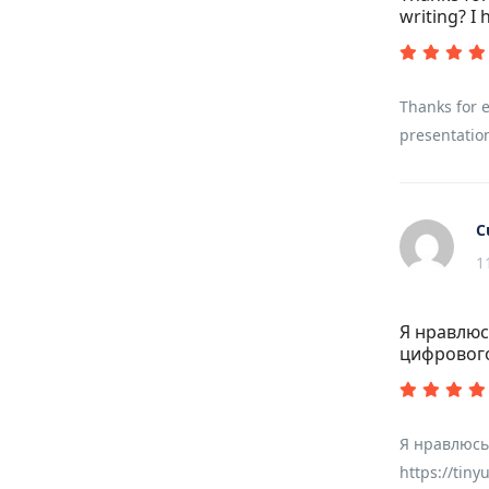
writing? I
Thanks for e
presentation
C
1
Я нравлюс
цифровог
Я нравлюсь
https://tiny