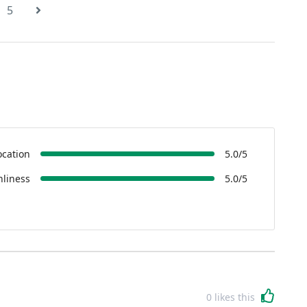
5
ocation
5.0/5
nliness
5.0/5
0
likes this