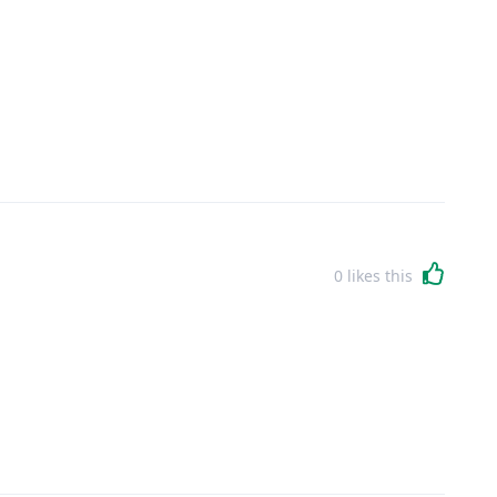
0
likes this