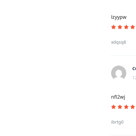
lzyypw
xdqsq8
C
1
nfl2wj
ibrtg0