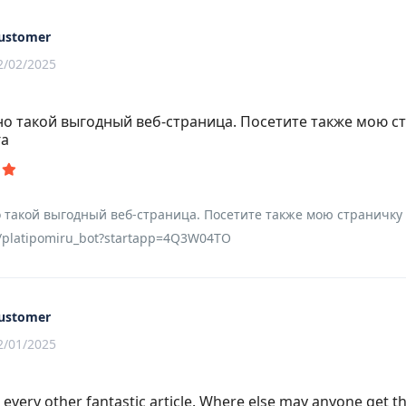
ustomer
2/02/2025
о такой выгодный веб-страница. Посетите также мою с
га
 такой выгодный веб-страница. Посетите также мою страничку
e/platipomiru_bot?startapp=4Q3W04TO
ustomer
2/01/2025
 every other fantastic article. Where else may anyone get t