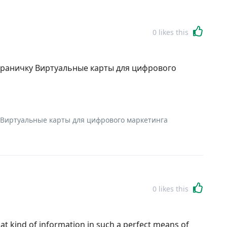
0
likes this
траничку Виртуальные карты для цифрового
 Виртуальные карты для цифрового маркетинга
0
likes this
hat kind of information in such a perfect means of