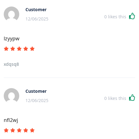
Customer
0
likes this
12/06/2025
lzyypw
xdqsq8
Customer
0
likes this
12/06/2025
nfl2wj