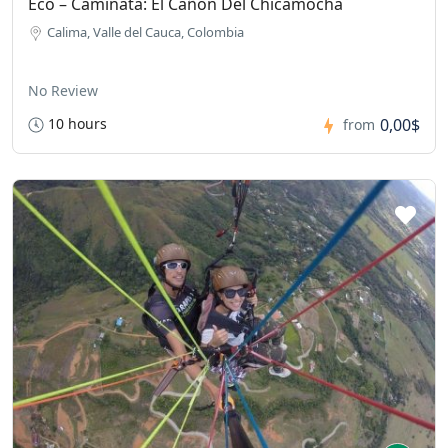
Eco – Caminata: El Cañon Del Chicamocha
Calima, Valle del Cauca, Colombia
No Review
10 hours
0,00$
from